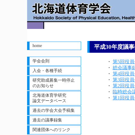
home
平成30年度議
学会会則
・
第5回役
・
総会議事
入会・各種手続
・
第4回役
・
第3回役
研究助成募集一時停止
・
第2回役
のお知らせ
・
臨時総会
北海道体育学研究
・
第1回役
論文データベース
過去の学会大会予稿集
過去の議事録集
関連団体へのリンク