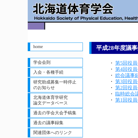
home
平成28年度議
学会会則
・
第5回役
・
第4回役
入会・各種手続
・
総会議事
・
第3回役
研究助成募集一時停止
・
第2回役
のお知らせ
・
臨時総会
北海道体育学研究
・
第1回役
論文データベース
過去の学会大会予稿集
過去の議事録集
関連団体へのリンク