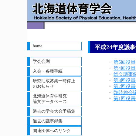
home
平成24年度議
学会会則
・
第5回役
・
第4回役
入会・各種手続
・
総会議事
・
第3回役
研究助成募集一時停止
・
第2回役
のお知らせ
・
臨時総会
北海道体育学研究
・
第1回役
論文データベース
過去の学会大会予稿集
過去の議事録集
関連団体へのリンク